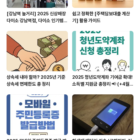
[강남역 놀거리] 2025 신상매장
쉽고 정확한 [주택담보대출 계산
다이소 강남역점, 다이소 인기템
기] 활용 가이드
다모였다!
상속세 내야 할까? 2025년 기준
2025 청년도약계좌 기여금 확대!
상속세 면제한도 총 정리
소득별 지원금 총정리 📢 (+4월
신청기간)