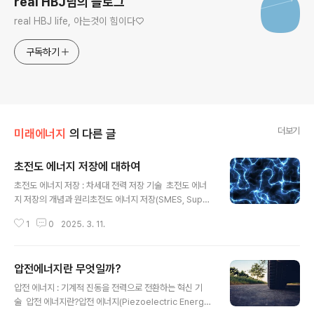
real HBJ님의 블로그
real HBJ life, 아는것이 힘이다♡
구독하기
더보기
미래에너지
의 다른 글
초전도 에너지 저장에 대하여
글 내용
초전도 에너지 저장 : 차세대 전력 저장 기술 초전도 에너
지 저장의 개념과 원리초전도 에너지 저장(SMES, Super
conducting Magnetic Energy Storage)은 초전도체
1
0
2025. 3. 11.
를 활용하여 전력을 자기장 형태로 저장하는 첨단 기술입
니다. 일반적인 배터리나 플라이휠 저장 방식과 달리, SME
S는 전기에너지를 직접 저장하고 방출할 수 있어 빠른 응
압전에너지란 무엇일까?
답성과 높은 효율성을 자랑합니다. 이 기술의 핵심은 초전
글 내용
도체가 특정 임계온도 이하에서 전기 저항이 0이 되는 성
압전 에너지 : 기계적 진동을 전력으로 전환하는 혁신 기
질을 이용하는 것입니다. 전류가 한 번 흐르기 시작하면 외
술 압전 에너지란?압전 에너지(Piezoelectric Energy)
부에서 추가적인 에너지를 공급하지 않아도 지속해서 흐를