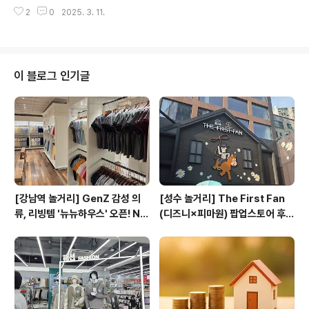
는 특정 물질이 기계적인 힘을 받을 때 전기를 생성하는 원
수 있어, 전력 손실 없이 에너지를 저장하고 필요할 때 즉시
2
0
2025. 3. 11.
리를 이용한 기술이다. 이 에너지는 압전 효과(Piezoelec
방출할 수 있습니다.초전도 에너지 저장 시스템은 일반적
tric Effect)를 기반으로 하며, 외부에서 가해지는 압력, 진
으로 초전도 ..
동, 변형 등의 기계적 자극이 전기 신호로 변환된다. 압전
효과는 1880년대 프랑스의 물리학자인 피에르 퀴리와 자
크 퀴리에 의해 처음 발견되었으며, 이후 다양한 산업 분야
이 블로그 인기글
에서 활용되고 있다. 오늘날 압전 에너지는 웨어러블 기기,
센서, 의료 장비, 재생 에너지 시스템 등에서 전력원을 보완
하는 방식으로 연구되고 있으며, 에너지 효율성과 지속 가
능성을 높이는 핵심 기술로 자리 잡고 있다. 압전 에..
[강남역 놀거리] GenZ 감성 의
[성수 놀거리] The First Fan
류, 리빙템 '뉴뉴하우스' 오픈! NY
(디즈니×피마원) 팝업스토어 후
U NYU HOUSE
기, 예약방법, 전시 유의사항