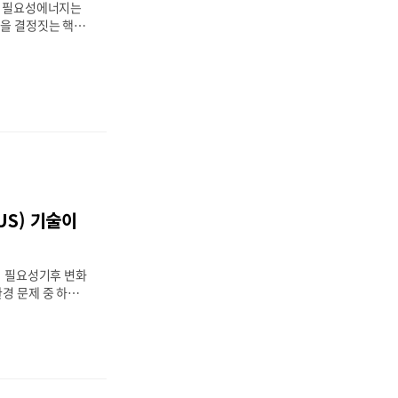
결하는 데 중요한
의 필요성에너지는
상국의 에너지 빈
성을 결정짓는 핵심
든 지역에서 에너지
닙니다. 특히 사막,
서는 전통적인 방식
니다. 그러나 인류
서 이러한 극한 환
확보가 필수적으로
 연구 기지가 있는
북극해, 혹은 물
 공급이 어려운 사
 기반 에너지 공급
US) 기술이
.따라서 최근에는
에너지를 활용하거
적용하여 ..
의 필요성기후 변화
경 문제 중 하나
억제하기 위해 다양
히 산업화 이후 증
기후 변화의 주요
기 위한 기술적 대
(CCUS: Carb