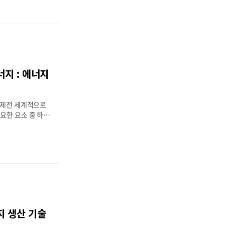
우수하고 친환경적
고 있다. 현재 주
는 높은 에너지 밀
전성 문제와 원자재
 대한 연구가 활발
세대 배터리로는 고
이온 배터리, 금속
지 : 에너지
기술들은 기존 리튬
 더욱 강력한 성능
 글에서는 차세대
문제전 세계적으로
..
요한 요소 중 하나
안정적인 전력 공급
수준 향상에 어려움
Bank)에 따르면,
접근하지 못하고 있
나무 장작과 같은 비
으로 에너지를 사
곤 문제는 단순한
제 발전 등 다양한
다. 이에 따라 신
지 생산 기술
 가능한 해결책이