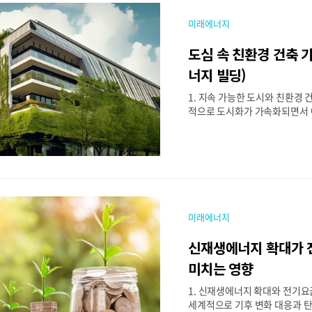
on Capture, Utilization, a
이러한 문제를 해결하는 핵심 
미래에너지
다. CCUS 기술은 산업 공정에
포집하여 저장하거나 새로운 
도심 속 친환경 건축 기
방식으로, 기존의 탄소 배출량을
니라 환경적·경제적 가치를 창
너지 빌딩)
제공한다. 본 글에서는 CCUS 
1. 지속 가능한 도시와 친환경
는..
적으로 도시화가 가속화되면서 
실가스 배출량이 급격히 증가하고
축물에서 소비되는 에너지는 전
의 상당 부분을 차지하며, 이는
문제의 주요 원인 중 하나로 지
제를 해결하기 위해 도심 속 친
주목받고 있으며, 그중에서도 
B, Zero Energy Buildin
미래에너지
로 떠오르고 있다. 제로 에너지
율을 극대화하고 신재생에너지
신재생에너지 확대가
적으로 에너지를 생산함으로써
을 '0'으로 만드는 건축물을 의
미치는 영향
는 제로 에너지 빌딩의 개념과 
1. 신재생에너지 확대와 전기
사례, 장점과 한계점, 그리고 미래
세계적으로 기후 변화 대응과 탄