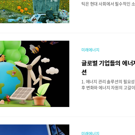
틱은 현대 사회에서 필수적인 
며, 포장재, 건축 자재, 전자제품
양한 산업에서 활용되고 있습니
틱은 생산과 폐기 과정에서 환
미치며, 특히 미세 플라스틱과 
전 세계적인 위협이 되고 있습니
라스틱을 대체할 친환경 소재가
이러한 변화는 에너지 소비 구
미래에너지
고 있습니다. 본 글에서는 플라
친환경 소재를 살펴보고, 이를 
글로벌 기업들의 에너
지 소비 패턴을 분석해 보겠습니다
을 대체할 친환경 소재의 종류최
션
전을 통해 다양한 친환경 소재
1. 에너지 관리 솔루션의 필요
으로 떠오르고 있습니다. 대표적인
후 변화와 에너지 자원의 고갈이
오르면서, 지속 가능한 에너지 
점 커지고 있다. 이에 따라 기업
호와 경제적 효율성을 동시에 고
리 솔루션’을 도입하고 있다. 
너지 소비를 최적화하고, 재생 
활용하며, 온실가스 배출을 최
략을 포함한다. 대표적인 글로
미래에너지