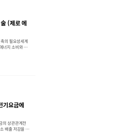
nd Storage) 기술은
기술로 주목받고 있
서 발생하는 탄소를
자원으로 활용하는
술 (제로 에
 줄이는 것뿐만 아
출하는 가능성을
기술이 환경에 미치
 건축의 필요성세계
에너지 소비와 온
 있다. 특히, 건
체 에너지 사용량
 기후 변화와 환경
목된다. 이러한 문
환경 건축 기술이
제로에너지빌딩(ZE
g)이 대표적인 해결책으
 빌딩은 에너지 효
를 활용하여 자체
 전기요금에
 순에너지 소비량
미한다. 본 글에서
핵심 기술, 국내외
요금의 상관관계전
 ..
소 배출 저감을 위