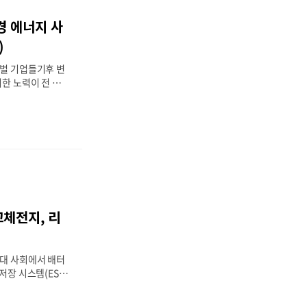
ns), 슈나이더 일렉
등이 있으며, 이들
경 에너지 사
 절감 기술, 탄소
가능한 미래를 구축
)
환경 에너지 관
로벌 기업들기후 변
한 노력이 전 세
기업들은 친환경 에
있다. 특히, 전통
너지 및 탄소 중립
 및 배터리 기술을
지 생태계를 구축
서는 테슬라, B
 친환경 에너지 사
너지 시장에서 어떻
고자 한다. 2.
고체전지, 리
 혁신 기업으로테슬
니라, 에너지 혁신
 목표는 태양광 발
현대 사회에서 배터
.
저장 시스템(ESS)
할을 하고 있다.
과 전기차 산업의