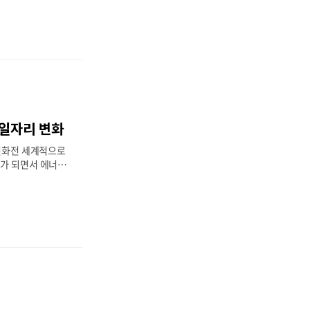
고 있다. 특히 태
에너지가 기존 화석
는 비율이 점차 증
 미치고 있다. 신
저렴한 전력 공급
 비용과 인프라 구
상승 우려도 존재한
경제적, 기술적 특
발전 비용뿐만 아니
 일자리 변화
다양한 요소가 복합
존의 화석연료 기반
 변화전 세계적으로
, 탄소배출권 비용
제가 되면서 에너지
요금 상승을 유
화석 연료 기반의
지속 가능한 에너
서 노동 시장 또한
, 석유, 가스 산
, 태양광, 풍력,
 신재생에너지 분야
있다. 이에 따라,
칠 영향을 분석하
에너지 관련 직업들
 사라지는 일자리