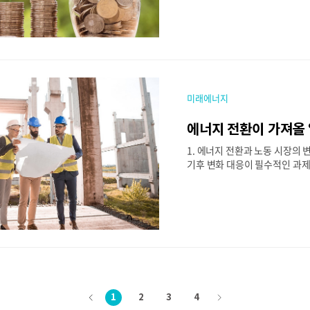
한 에너지 전환이 빠르게 진행되
양광, 풍력, 수력 등의 신재생
연료 기반의 전력 생산을 대체하
가하면서 전기요금에도 큰 영향을
재생에너지 확대는 장기적으로 
을 가능하게 하지만, 초기 투자
축에 따른 단기적인 전기요금 
미래에너지
다. 이는 신재생에너지가 가진 
성과 관련이 깊다.전기요금은 
에너지 전환이 가져올
라 송전, 배전, 유지보수 등의 
적으로 반영된 결과물이다. 기
1. 에너지 전환과 노동 시장의
발전소는 연료비 변동성이 크고
기후 변화 대응이 필수적인 과
이 추가되면서 장기적으로 전기
산업이 빠르게 변화하고 있다. 
발..
경제에서 신재생에너지 중심의 
지 시스템으로 전환하는 과정에
큰 변화를 겪고 있다. 기존의 석탄
업은 점진적으로 축소되고 있으며
수소, 배터리 저장 기술과 같은
에서 새로운 일자리가 창출되고 
에너지 전환이 노동자들에게 미
고, 앞으로 주목해야 할 신재생
1
2
3
4
이
다
을 살펴보는 것이 중요하다. 2.