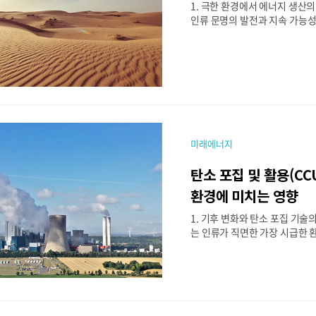
개발도상국의 에너지 문제를 해
1. 극한 환경에서 에너지 생산
역할을 하고 있다. 2. 개발도
인류 문명의 발전과 지속 가능
곤 해결을 위한 신재생..
요소 중 하나입니다. 하지만 모
를 쉽게 생산할 수 있는 것은 아
북극, 심해와 같은 극한 환경에
으로 에너지를 생산하기 어렵습
의 탐험과 정착 범위가 확대되면
경에서도 안정적인 에너지원 
요구되고 있습니다. 예를 들어,
남극이나 유전 개발이 진행되는 
미래에너지
부족으로 인해 지속적인 에너지
막 지역에서는 기존의 화석연료
탄소 포집 및 활용(CC
이 비효율적일 수밖에 없습니다
태양광, 풍력, 지열 등 신재생
환경에 미치는 영향
나, 특수한 에너지 변환 기술을 
1. 기후 변화와 탄소 포집 기술
는 인류가 직면한 가장 시급한 환
이며, 지구 평균 기온 상승을 
한 대응책이 논의되고 있다. 특
가한 이산화탄소(CO₂) 배출이 
원인으로 지목되면서, 이를 줄이
안이 절실해졌다. 탄소 포집 및 활용