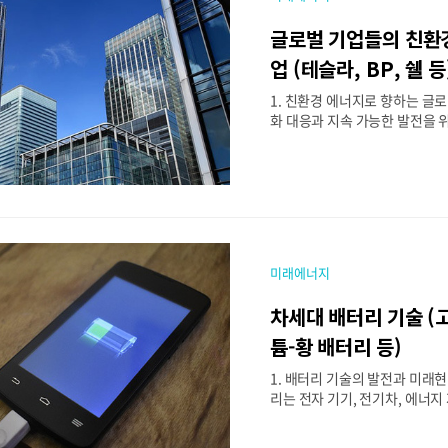
리아(Veolia), 시멘스(Sieme
트릭(Schneider Electric) 
글로벌 기업들의 친환
은 스마트 에너지 시스템, 에너지
배출 감소 솔루션을 통해 지속 
업 (테슬라, BP, 쉘 등
하고 있다. 본 글에서는 글로벌 
1. 친환경 에너지로 향하는 글
리 솔루션의 ..
화 대응과 지속 가능한 발전을 위
계적으로 확산하면서, 글로벌 
너지 사업에 막대한 투자를 하고 
적인 화석연료 기업들도 재생에
전략을 강화하고 있으며, 전기차
선도하는 기업들은 새로운 에너
하는 데 앞장서고 있다. 본 글에
P, 쉘 등 주요 글로벌 기업들의
미래에너지
업을 살펴보고, 그들이 미래 에
게 변화를 주도하고 있는지 분석하
차세대 배터리 기술 (
테슬라: 전기차를 넘어 에너지
라는 단순한 전기차 제조사가 아
튬-황 배터리 등)
기업으로 거듭나고 있다. 회사의
1. 배터리 기술의 발전과 미래
전, 에너지 저장, 전기차를 연계.
리는 전자 기기, 전기차, 에너지 
등 다양한 분야에서 필수적인 역
특히, 지속 가능한 에너지 전환