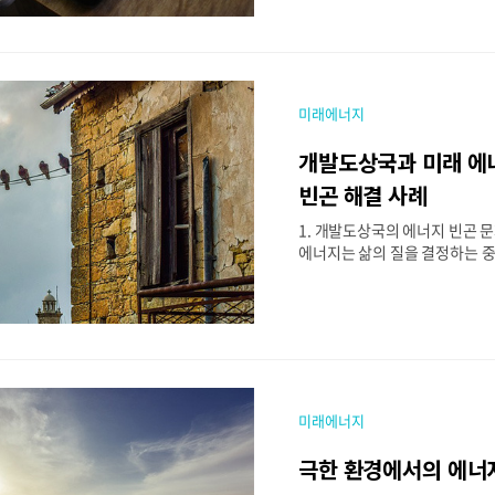
급성장으로 인해 보다 성능이 
인 차세대 배터리 기술이 요구되
류로 사용되는 리튬이온 배터리
도와 긴 수명을 제공하지만, 안
의 한계로 인해 차세대 배터리에
미래에너지
히 진행되고 있다. 대표적인 차
체전지, 리튬-황 배터리, 나트륨
개발도상국과 미래 에너
공기 배터리 등이 있으며, 이 
이온 배터리의 단점을 개선하고
빈곤 해결 사례
을 제공할 것으로 기대된다. 본
1. 개발도상국의 에너지 빈곤 
배터리 기술의 원리와 특징, 장점
에너지는 삶의 질을 결정하는 중
이다. 특히 개발도상국에서는 
이 부족하여 경제 성장과 생활 
을 겪고 있다. 세계은행(World 
현재도 7억 명 이상이 전기에 
으며, 이들은 촛불, 석유램프, 
효율적이고 환경에 해로운 방식
용하고 있다. 이러한 에너지 빈
미래에너지
불편함을 넘어서 교육, 의료, 경
분야에 걸쳐 심각한 영향을 미친
극한 환경에서의 에너
재생에너지 기술을 활용한 지속